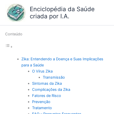
Ir
Enciclopédia da Saúde
para
criada por I.A.
o
conteúdo
Conteúdo
Zika: Entendendo a Doença e Suas Implicações
para a Saúde
O Vírus Zika
Transmissão
Sintomas da Zika
Complicações da Zika
Fatores de Risco
Prevenção
Tratamento
FAQ – Perguntas Frequentes