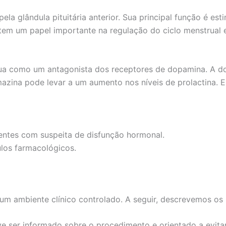
la glândula pituitária anterior. Sua principal função é est
 tem um papel importante na regulação do ciclo menstrual 
tua como um antagonista dos receptores de dopamina. A do
azina pode levar a um aumento nos níveis de prolactina. Es
ientes com suspeita de disfunção hormonal.
ulos farmacológicos.
 um ambiente clínico controlado. A seguir, descrevemos os
e ser informado sobre o procedimento e orientado a evitar