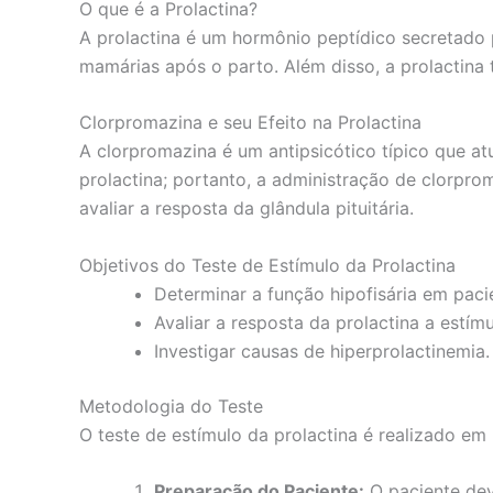
O que é a Prolactina?
A prolactina é um hormônio peptídico secretado pe
mamárias após o parto. Além disso, a prolactina
Clorpromazina e seu Efeito na Prolactina
A clorpromazina é um antipsicótico típico que a
prolactina; portanto, a administração de clorprom
avaliar a resposta da glândula pituitária.
Objetivos do Teste de Estímulo da Prolactina
Determinar a função hipofisária em pac
Avaliar a resposta da prolactina a estím
Investigar causas de hiperprolactinemia.
Metodologia do Teste
O teste de estímulo da prolactina é realizado em
Preparação do Paciente:
O paciente dev