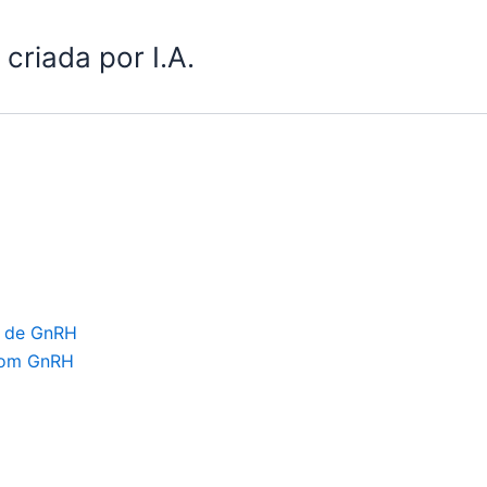
criada por I.A.
a de GnRH
 com GnRH