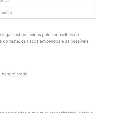
ófico
alâmica
 legais estabelecidas pelos conselhos de
 do teste, os riscos envolvidos e as possíveis
é bem tolerado.
cos associados a qualquer procedimento invasivo.