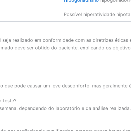
Hipogonadismo
hipogonadotr
Possível hiperatividade hipot
seja realizado em conformidade com as diretrizes éticas e
mado deve ser obtido do paciente, explicando os objetivos
, o que pode causar um leve desconforto, mas geralmente 
o teste?
semana, dependendo do laboratório e da análise realizada.
do por profissionais qualificados, embora possa haver ris