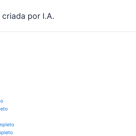
criada por I.A.
to
leto
mpleto
mpleto