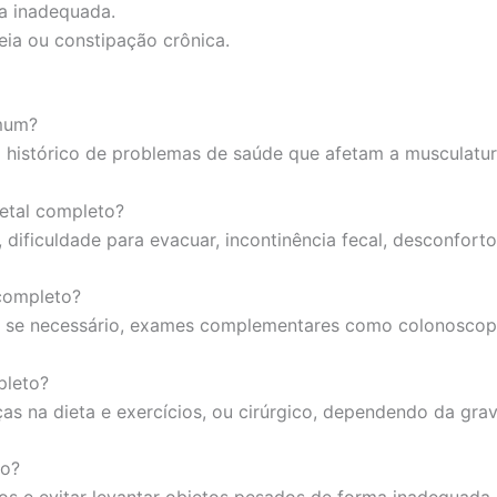
ma inadequada.
eia ou constipação crônica.
omum?
istórico de problemas de saúde que afetam a musculatura
retal completo?
 dificuldade para evacuar, incontinência fecal, desconfort
 completo?
 e, se necessário, exames complementares como colonosco
pleto?
s na dieta e exercícios, ou cirúrgico, dependendo da gra
to?