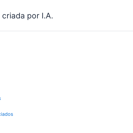
criada por I.A.
G
ciados