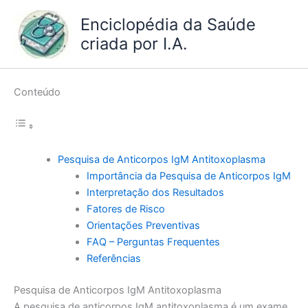
Ir
Enciclopédia da Saúde
para
criada por I.A.
o
conteúdo
Conteúdo
Pesquisa de Anticorpos IgM Antitoxoplasma
Importância da Pesquisa de Anticorpos IgM
Interpretação dos Resultados
Fatores de Risco
Orientações Preventivas
FAQ – Perguntas Frequentes
Referências
Pesquisa de Anticorpos IgM Antitoxoplasma
A pesquisa de anticorpos IgM antitoxoplasma é um exame