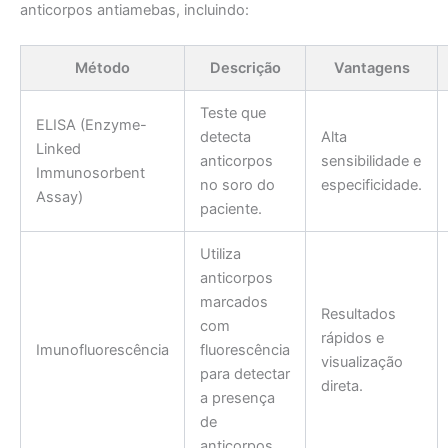
anticorpos antiamebas, incluindo:
Método
Descrição
Vantagens
Teste que
ELISA (Enzyme-
detecta
Alta
Linked
anticorpos
sensibilidade e
Immunosorbent
no soro do
especificidade.
Assay)
paciente.
Utiliza
anticorpos
marcados
Resultados
com
rápidos e
Imunofluorescência
fluorescência
visualização
para detectar
direta.
a presença
de
anticorpos.