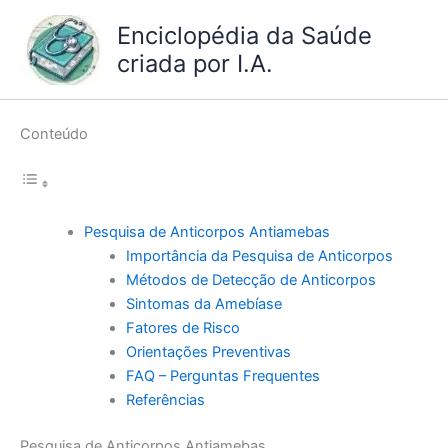
Ir
Enciclopédia da Saúde
para
criada por I.A.
o
conteúdo
Conteúdo
Pesquisa de Anticorpos Antiamebas
Importância da Pesquisa de Anticorpos
Métodos de Detecção de Anticorpos
Sintomas da Amebíase
Fatores de Risco
Orientações Preventivas
FAQ – Perguntas Frequentes
Referências
Pesquisa de Anticorpos Antiamebas