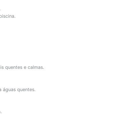
.
iscina.
is quentes e calmas.
a águas quentes.
.