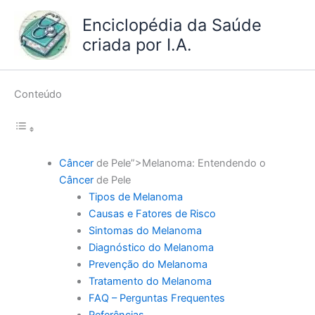
Ir
Enciclopédia da Saúde
para
criada por I.A.
o
conteúdo
Conteúdo
Câncer
de Pele”>Melanoma: Entendendo o
Câncer
de Pele
Tipos de Melanoma
Causas e Fatores de Risco
Sintomas do Melanoma
Diagnóstico do Melanoma
Prevenção do Melanoma
Tratamento do Melanoma
FAQ – Perguntas Frequentes
Referências