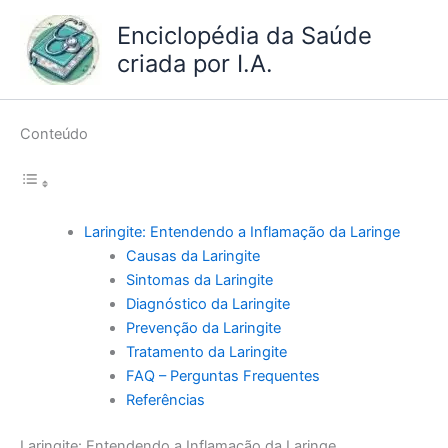
Ir
Enciclopédia da Saúde
para
criada por I.A.
o
conteúdo
Conteúdo
Laringite: Entendendo a Inflamação da Laringe
Causas da Laringite
Sintomas da Laringite
Diagnóstico da Laringite
Prevenção da Laringite
Tratamento da Laringite
FAQ – Perguntas Frequentes
Referências
Laringite: Entendendo a Inflamação da Laringe