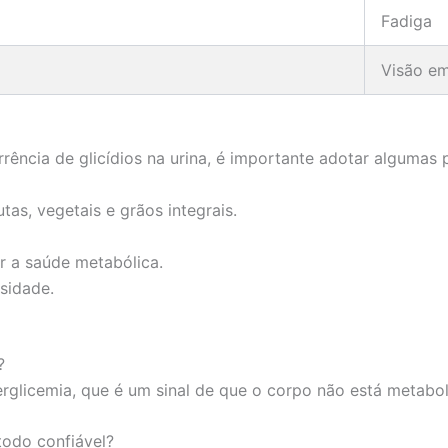
Fadiga
Visão e
rência de glicídios na urina, é importante adotar algumas 
tas, vegetais e grãos integrais.
r a saúde metabólica.
esidade.
?
perglicemia, que é um sinal de que o corpo não está metab
odo confiável?