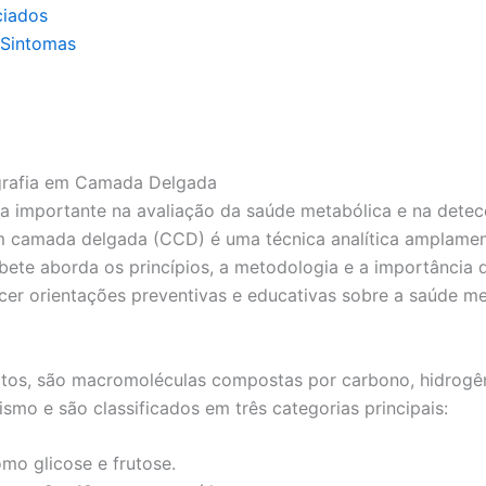
ciados
 Sintomas
ografia em Camada Delgada
tica importante na avaliação da saúde metabólica e na det
 camada delgada (CCD) é uma técnica analítica amplamente
erbete aborda os princípios, a metodologia e a importânci
necer orientações preventivas e educativas sobre a saúde me
atos, são macromoléculas compostas por carbono, hidrogê
mo e são classificados em três categorias principais:
mo glicose e frutose.