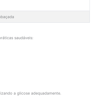
mbaçada
práticas saudáveis:
olizando a glicose adequadamente.