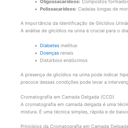
Oligossacarídeos:
Compostos formados 
Polissacarídeos:
Cadeias longas de mon
A Importância da Identificação de Glicídios Uriná
A análise de glicídios na urina é crucial para o d
Diabetes
mellitus
Doenças
renais
Distúrbios endócrinos
A presença de glicídios na urina pode indicar h
precoce dessas condições pode levar a interven
Cromatografia em Camada Delgada (CCD)
A cromatografia em camada delgada é uma técnic
mistura. É uma técnica simples, rápida e de baixo 
Princípios da Cromatografia em Camada Delgad