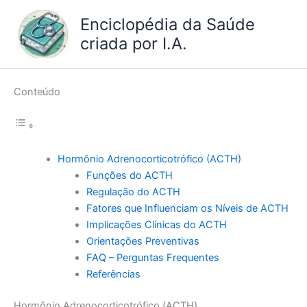
Ir
Enciclopédia da Saúde
para
criada por I.A.
o
conteúdo
Conteúdo
Hormônio Adrenocorticotrófico (ACTH)
Funções do ACTH
Regulação do ACTH
Fatores que Influenciam os Níveis de ACTH
Implicações Clínicas do ACTH
Orientações Preventivas
FAQ – Perguntas Frequentes
Referências
Hormônio Adrenocorticotrófico (ACTH)