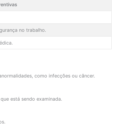
ventivas
gurança no trabalho.
édica.
 anormalidades, como infecções ou câncer.
o que está sendo examinada.
os.