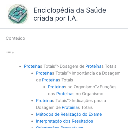
Ir
Enciclopédia da Saúde
para
criada por I.A.
o
conteúdo
Conteúdo
Proteína
s Totais”>Dosagem de
Proteína
s Totais
Proteína
s Totais”>Importância da Dosagem
de
Proteína
s Totais
Proteína
s no Organismo”>Funções
das
Proteína
s no Organismo
Proteína
s Totais”>Indicações para a
Dosagem de
Proteína
s Totais
Métodos de Realização do Exame
Interpretação dos Resultados
Orientações Preventivas