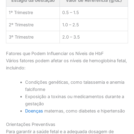
Estágio da Gestação
Valor de Referência (g/dL)
1º Trimestre
0.5 – 1.5
2º Trimestre
1.0 – 2.5
3º Trimestre
2.0 – 3.5
Fatores que Podem Influenciar os Níveis de HbF
Vários fatores podem afetar os níveis de hemoglobina fetal,
incluindo:
Condições genéticas, como talassemia e anemia
falciforme
Exposição a toxinas ou medicamentos durante a
gestação
Doenças
maternas, como diabetes e hipertensão
Orientações Preventivas
Para garantir a saúde fetal e a adequada dosagem de