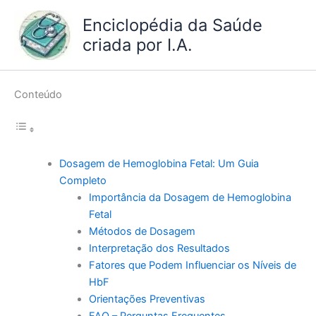
Ir
Enciclopédia da Saúde
para
criada por I.A.
o
conteúdo
Conteúdo
Dosagem de Hemoglobina Fetal: Um Guia
Completo
Importância da Dosagem de Hemoglobina
Fetal
Métodos de Dosagem
Interpretação dos Resultados
Fatores que Podem Influenciar os Níveis de
HbF
Orientações Preventivas
FAQ – Perguntas Frequentes