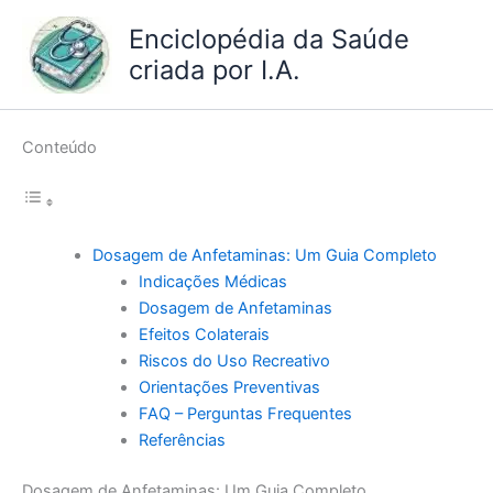
Ir
Enciclopédia da Saúde
para
criada por I.A.
o
conteúdo
Conteúdo
Dosagem de Anfetaminas: Um Guia Completo
Indicações Médicas
Dosagem de Anfetaminas
Efeitos Colaterais
Riscos do Uso Recreativo
Orientações Preventivas
FAQ – Perguntas Frequentes
Referências
Dosagem de Anfetaminas: Um Guia Completo