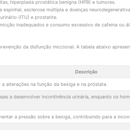
as, hiperplasia prostática benigna (HPB) e tumores.
 espinhal, esclerose múltipla e doenças neurodegenerativa
rinário (ITU) e prostatite.
micção inadequados e consumo excessivo de cafeína ou ál
a prevenção da disfunção miccional. A tabela abaixo apresen
Descrição
 a alterações na função da bexiga e na próstata.
sas a desenvolver incontinência urinária, enquanto os ho
ntar a pressão sobre a bexiga, contribuindo para a incont