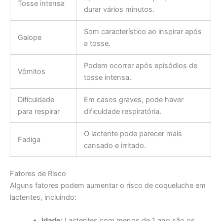
Tosse intensa
durar vários minutos.
Som característico ao inspirar após
Galope
a tosse.
Podem ocorrer após episódios de
Vômitos
tosse intensa.
Dificuldade
Em casos graves, pode haver
para respirar
dificuldade respiratória.
O lactente pode parecer mais
Fadiga
cansado e irritado.
Fatores de Risco
Alguns fatores podem aumentar o risco de coqueluche em
lactentes, incluindo:
Idade:
Lactentes com menos de 1 ano são os