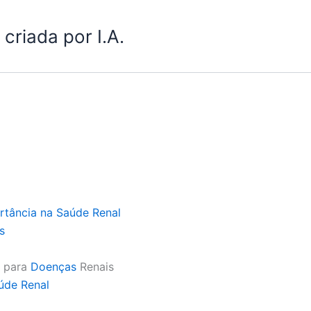
criada por I.A.
tância na Saúde Renal
s
o para
Doenças
Renais
úde Renal