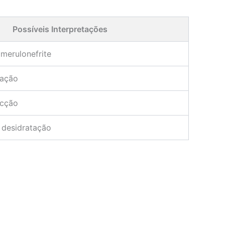
Possíveis Interpretações
merulonefrite
mação
ecção
, desidratação