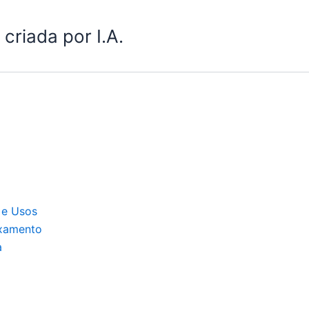
criada por I.A.
 e Usos
axamento
a