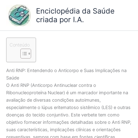
Ir
Enciclopédia da Saúde
para
criada por I.A.
o
conteúdo
Conteúdo
Anti RNP: Entendendo o Anticorpo e Suas Implicações na
Saúde
O Anti RNP (Anticorpo Antinuclear contra o
Ribonucleoproteína Nuclear) é um marcador importante na
avaliação de diversas condições autoimunes,
especialmente o lúpus eritematoso sistêmico (LES) e outras
doenças do tecido conjuntivo. Este verbete tem como
objetivo fornecer informações detalhadas sobre o Anti RNP,
suas características, implicações clínicas e orientações
preventivas, sempre com base em fontes científicas