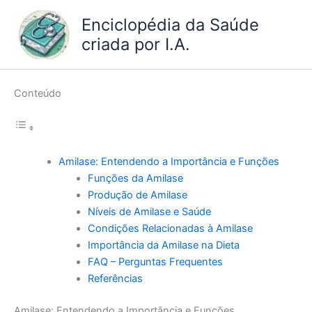
Ir
Enciclopédia da Saúde
para
criada por I.A.
o
conteúdo
Conteúdo
Amilase: Entendendo a Importância e Funções
Funções da Amilase
Produção de Amilase
Níveis de Amilase e Saúde
Condições Relacionadas à Amilase
Importância da Amilase na Dieta
FAQ – Perguntas Frequentes
Referências
Amilase: Entendendo a Importância e Funções