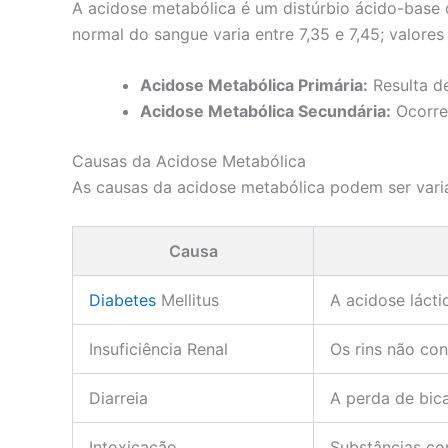
A acidose metabólica é um distúrbio ácido-base
normal do sangue varia entre 7,35 e 7,45; valores
Acidose Metabólica Primária:
Resulta d
Acidose Metabólica Secundária:
Ocorre 
Causas da Acidose Metabólica
As causas da acidose metabólica podem ser vari
Causa
Diabetes
Mellitus
A acidose láct
Insuficiência Renal
Os rins não co
Diarreia
A perda de bic
Intoxicação
Substâncias co