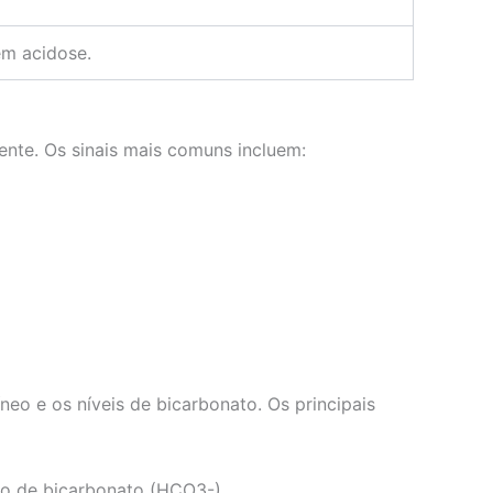
em acidose.
nte. Os sinais mais comuns incluem:
eo e os níveis de bicarbonato. Os principais
ão de bicarbonato (HCO3-).