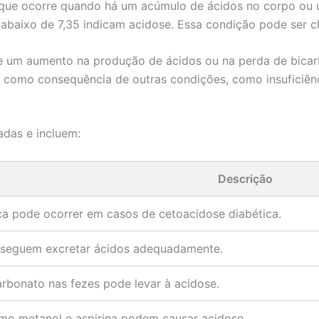
 que ocorre quando há um acúmulo de ácidos no corpo ou 
 abaixo de 7,35 indicam acidose. Essa condição pode ser cla
e um aumento na produção de ácidos ou na perda de bicar
como consequência de outras condições, como insuficiênci
adas e incluem:
Descrição
ica pode ocorrer em casos de cetoacidose diabética.
nseguem excretar ácidos adequadamente.
arbonato nas fezes pode levar à acidose.
mo metanol e aspirina podem causar acidose.