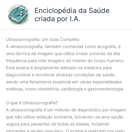
Ir
Enciclopédia da Saúde
para
criada por I.A.
o
conteúdo
Ultrassonografia: Um Guia Completo
A ultrassonografia, também conhecida como ecografia, é
uma técnica de imagem que utiliza ondas sonoras de alta
frequência para criar imagens do interior do corpo humano.
Este exame é amplamente utilizado na medicina para
diagnosticar e monitorar diversas condições de saúde,
sendo uma ferramenta essencial em várias especialidades
médicas, como obstetrícia, cardiologia e gastroenterologia.
O que é Ultrassonografia?
A ultrassonografia é um método de diagnóstico por imagem
que não utiliza radiação ionizante, tornando-se uma opção
segura para pacientes de todas as idades, incluindo
gestantes e recém-nascidos. O exame é realizado por meio