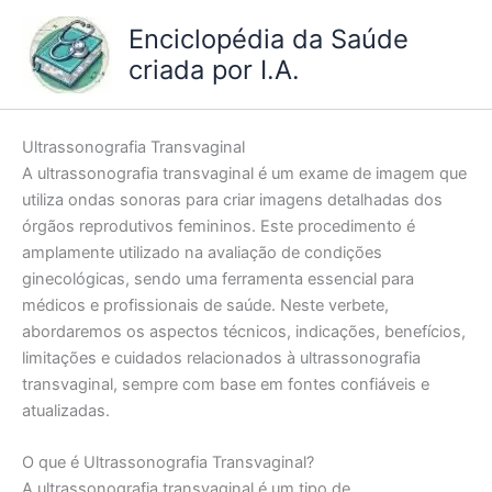
Ir
Enciclopédia da Saúde
para
criada por I.A.
o
conteúdo
Ultrassonografia Transvaginal
A ultrassonografia transvaginal é um exame de imagem que
utiliza ondas sonoras para criar imagens detalhadas dos
órgãos reprodutivos femininos. Este procedimento é
amplamente utilizado na avaliação de condições
ginecológicas, sendo uma ferramenta essencial para
médicos e profissionais de saúde. Neste verbete,
abordaremos os aspectos técnicos, indicações, benefícios,
limitações e cuidados relacionados à ultrassonografia
transvaginal, sempre com base em fontes confiáveis e
atualizadas.
O que é Ultrassonografia Transvaginal?
A ultrassonografia transvaginal é um tipo de