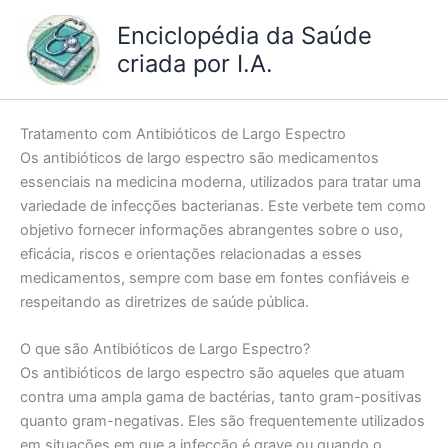
Ir
Enciclopédia da Saúde
para
criada por I.A.
o
conteúdo
Tratamento com Antibióticos de Largo Espectro
Os antibióticos de largo espectro são medicamentos
essenciais na medicina moderna, utilizados para tratar uma
variedade de infecções bacterianas. Este verbete tem como
objetivo fornecer informações abrangentes sobre o uso,
eficácia, riscos e orientações relacionadas a esses
medicamentos, sempre com base em fontes confiáveis e
respeitando as diretrizes de saúde pública.
O que são Antibióticos de Largo Espectro?
Os antibióticos de largo espectro são aqueles que atuam
contra uma ampla gama de bactérias, tanto gram-positivas
quanto gram-negativas. Eles são frequentemente utilizados
em situações em que a infecção é grave ou quando o