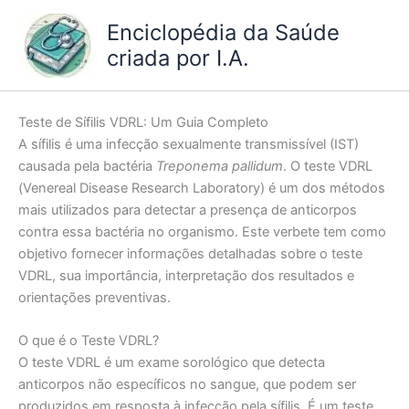
Ir
Enciclopédia da Saúde
para
criada por I.A.
o
conteúdo
Teste de Sífilis VDRL: Um Guia Completo
A sífilis é uma infecção sexualmente transmissível (IST)
causada pela bactéria
Treponema pallidum
. O teste VDRL
(Venereal Disease Research Laboratory) é um dos métodos
mais utilizados para detectar a presença de anticorpos
contra essa bactéria no organismo. Este verbete tem como
objetivo fornecer informações detalhadas sobre o teste
VDRL, sua importância, interpretação dos resultados e
orientações preventivas.
O que é o Teste VDRL?
O teste VDRL é um exame sorológico que detecta
anticorpos não específicos no sangue, que podem ser
produzidos em resposta à infecção pela sífilis. É um teste