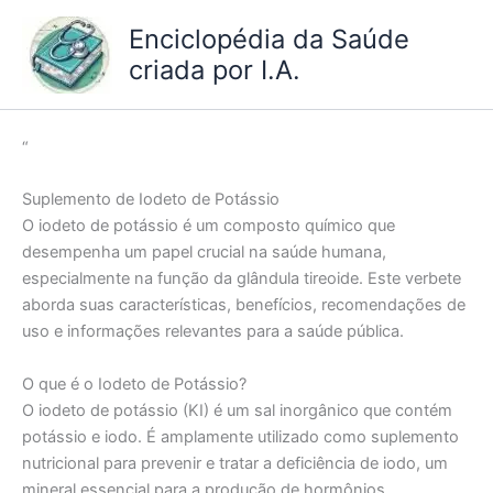
Ir
Enciclopédia da Saúde
para
criada por I.A.
o
conteúdo
“
Suplemento de Iodeto de Potássio
O iodeto de potássio é um composto químico que
desempenha um papel crucial na saúde humana,
especialmente na função da glândula tireoide. Este verbete
aborda suas características, benefícios, recomendações de
uso e informações relevantes para a saúde pública.
O que é o Iodeto de Potássio?
O iodeto de potássio (KI) é um sal inorgânico que contém
potássio e iodo. É amplamente utilizado como suplemento
nutricional para prevenir e tratar a deficiência de iodo, um
mineral essencial para a produção de hormônios