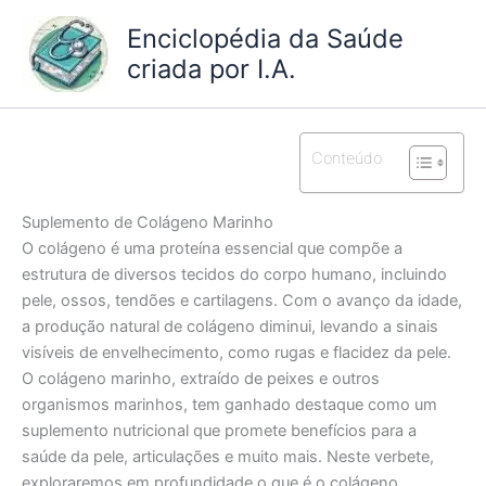
Ir
Enciclopédia da Saúde
para
criada por I.A.
o
conteúdo
Conteúdo
Suplemento de Colágeno Marinho
O colágeno é uma proteína essencial que compõe a
estrutura de diversos tecidos do corpo humano, incluindo
pele, ossos, tendões e cartilagens. Com o avanço da idade,
a produção natural de colágeno diminui, levando a sinais
visíveis de envelhecimento, como rugas e flacidez da pele.
O colágeno marinho, extraído de peixes e outros
organismos marinhos, tem ganhado destaque como um
suplemento nutricional que promete benefícios para a
saúde da pele, articulações e muito mais. Neste verbete,
exploraremos em profundidade o que é o colágeno