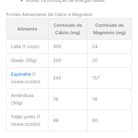
Auxílio na produção de energia celular.
Fontes Alimentares de Cálcio e Magnésio
Conteúdo de
Conteúdo de
Alimento
Cálcio (mg)
Magnésio (mg)
Leite (1 copo)
300
24
Queijo (30g)
200
20
Espinafre
(1
245
157
xícara cozido)
Amêndoas
76
76
(30g)
Feijão preto (1
46
60
xícara cozido)