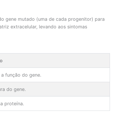
 do gene mutado (uma de cada progenitor) para
iz extracelular, levando aos sintomas
o
 a função do gene.
ura do gene.
a proteína.