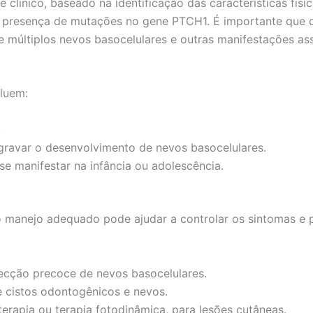
clínico, baseado na identificação das características físic
 presença de mutações no gene PTCH1. É importante que o 
e múltiplos nevos basocelulares e outras manifestações as
cluem:
.
gravar o desenvolvimento de nevos basocelulares.
e manifestar na infância ou adolescência.
o manejo adequado pode ajudar a controlar os sintomas e 
ecção precoce de nevos basocelulares.
e cistos odontogênicos e nevos.
rapia ou terapia fotodinâmica, para lesões cutâneas.