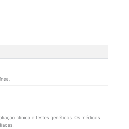
ínea.
iação clínica e testes genéticos. Os médicos
díacas.