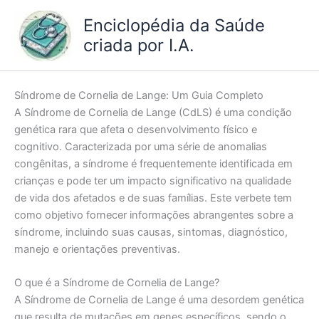
Ir
Enciclopédia da Saúde
para
criada por I.A.
o
conteúdo
Síndrome de Cornelia de Lange: Um Guia Completo
A Síndrome de Cornelia de Lange (CdLS) é uma condição
genética rara que afeta o desenvolvimento físico e
cognitivo. Caracterizada por uma série de anomalias
congênitas, a síndrome é frequentemente identificada em
crianças e pode ter um impacto significativo na qualidade
de vida dos afetados e de suas famílias. Este verbete tem
como objetivo fornecer informações abrangentes sobre a
síndrome, incluindo suas causas, sintomas, diagnóstico,
manejo e orientações preventivas.
O que é a Síndrome de Cornelia de Lange?
A Síndrome de Cornelia de Lange é uma desordem genética
que resulta de mutações em genes específicos, sendo o