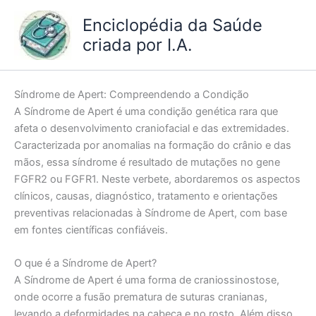
Ir
Enciclopédia da Saúde
para
criada por I.A.
o
conteúdo
Síndrome de Apert: Compreendendo a Condição
A Síndrome de Apert é uma condição genética rara que
afeta o desenvolvimento craniofacial e das extremidades.
Caracterizada por anomalias na formação do crânio e das
mãos, essa síndrome é resultado de mutações no gene
FGFR2 ou FGFR1. Neste verbete, abordaremos os aspectos
clínicos, causas, diagnóstico, tratamento e orientações
preventivas relacionadas à Síndrome de Apert, com base
em fontes científicas confiáveis.
O que é a Síndrome de Apert?
A Síndrome de Apert é uma forma de craniossinostose,
onde ocorre a fusão prematura de suturas cranianas,
levando a deformidades na cabeça e no rosto. Além disso,