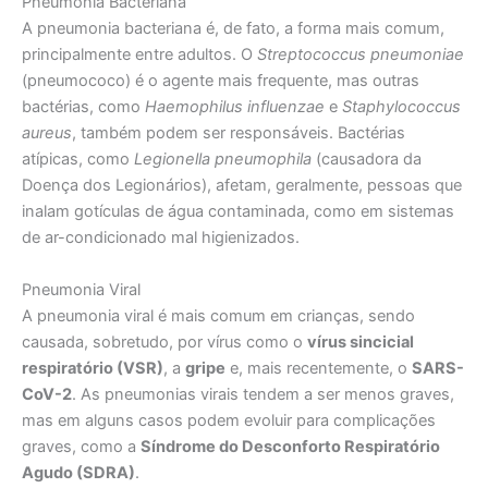
Pneumonia Bacteriana
A pneumonia bacteriana é, de fato, a forma mais comum,
principalmente entre adultos. O
Streptococcus pneumoniae
(pneumococo) é o agente mais frequente, mas outras
bactérias, como
Haemophilus influenzae
e
Staphylococcus
aureus
, também podem ser responsáveis. Bactérias
atípicas, como
Legionella pneumophila
(causadora da
Doença dos Legionários), afetam, geralmente, pessoas que
inalam gotículas de água contaminada, como em sistemas
de ar-condicionado mal higienizados.
Pneumonia Viral
A pneumonia viral é mais comum em crianças, sendo
causada, sobretudo, por vírus como o
vírus sincicial
respiratório (VSR)
, a
gripe
e, mais recentemente, o
SARS-
CoV-2
. As pneumonias virais tendem a ser menos graves,
mas em alguns casos podem evoluir para complicações
graves, como a
Síndrome do Desconforto Respiratório
Agudo (SDRA)
.