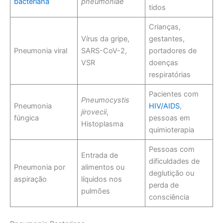
bacteriana
pneumoniae
tidos
Crianças,
Vírus da gripe,
gestantes,
Pneumonia viral
SARS-CoV-2,
portadores de
VSR
doenças
respiratórias
Pacientes com
Pneumocystis
Pneumonia
HIV/AIDS
,
jirovecii
,
fúngica
pessoas em
Histoplasma
quimioterapia
Pessoas com
Entrada de
dificuldades de
Pneumonia por
alimentos ou
deglutição ou
aspiração
líquidos nos
perda de
pulmões
consciência