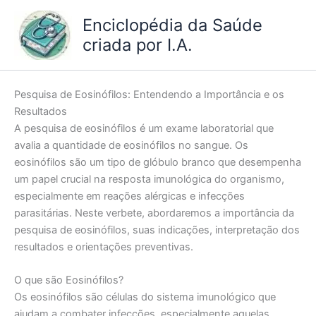
Ir
Enciclopédia da Saúde
para
criada por I.A.
o
conteúdo
Pesquisa de Eosinófilos: Entendendo a Importância e os
Resultados
A pesquisa de eosinófilos é um exame laboratorial que
avalia a quantidade de eosinófilos no sangue. Os
eosinófilos são um tipo de glóbulo branco que desempenha
um papel crucial na resposta imunológica do organismo,
especialmente em reações alérgicas e infecções
parasitárias. Neste verbete, abordaremos a importância da
pesquisa de eosinófilos, suas indicações, interpretação dos
resultados e orientações preventivas.
O que são Eosinófilos?
Os eosinófilos são células do sistema imunológico que
ajudam a combater infecções, especialmente aquelas