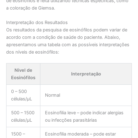
de eosinófilos é feita utilizando técnicas específicas, como
a coloração de Giemsa.
Interpretação dos Resultados
Os resultados da pesquisa de eosinófilos podem variar de
acordo com a condição de saúde do paciente. Abaixo,
apresentamos uma tabela com as possíveis interpretações
dos níveis de eosinófilos:
Nível de
Interpretação
Eosinófilos
0 – 500
Normal
células/µL
500 – 1500
Eosinofilia leve – pode indicar alergias
células/µL
ou infecções parasitárias
1500 –
Eosinofilia moderada – pode estar