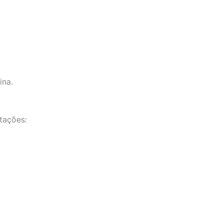
ina.
ntações: