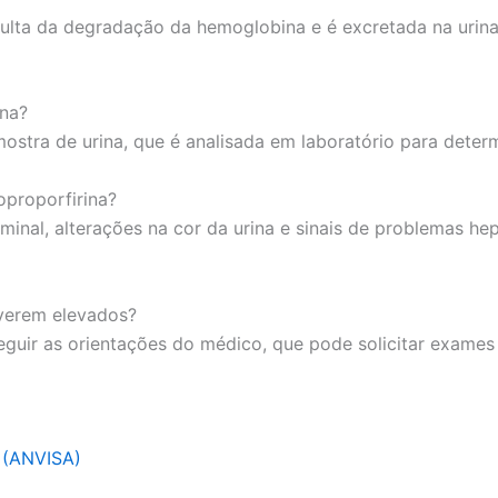
lta da degradação da hemoglobina e é excretada na urina.
ina?
stra de urina, que é analisada em laboratório para determi
oproporfirina?
inal, alterações na cor da urina e sinais de problemas he
tiverem elevados?
eguir as orientações do médico, que pode solicitar exames 
a (ANVISA)