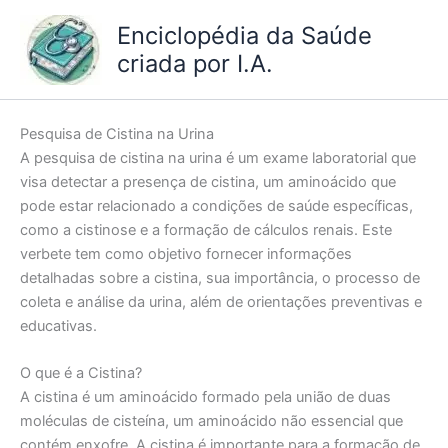
Ir
Enciclopédia da Saúde
para
criada por I.A.
o
conteúdo
Pesquisa de Cistina na Urina
A pesquisa de cistina na urina é um exame laboratorial que
visa detectar a presença de cistina, um aminoácido que
pode estar relacionado a condições de saúde específicas,
como a cistinose e a formação de cálculos renais. Este
verbete tem como objetivo fornecer informações
detalhadas sobre a cistina, sua importância, o processo de
coleta e análise da urina, além de orientações preventivas e
educativas.
O que é a Cistina?
A cistina é um aminoácido formado pela união de duas
moléculas de cisteína, um aminoácido não essencial que
contém enxofre. A cistina é importante para a formação de