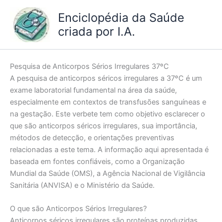
Ir
Enciclopédia da Saúde
para
criada por I.A.
o
conteúdo
Pesquisa de Anticorpos Sérios Irregulares 37ºC
A pesquisa de anticorpos séricos irregulares a 37ºC é um
exame laboratorial fundamental na área da saúde,
especialmente em contextos de transfusões sanguíneas e
na gestação. Este verbete tem como objetivo esclarecer o
que são anticorpos séricos irregulares, sua importância,
métodos de detecção, e orientações preventivas
relacionadas a este tema. A informação aqui apresentada é
baseada em fontes confiáveis, como a Organização
Mundial da Saúde (OMS), a Agência Nacional de Vigilância
Sanitária (ANVISA) e o Ministério da Saúde.
O que são Anticorpos Sérios Irregulares?
Anticorpos séricos irregulares são proteínas produzidas