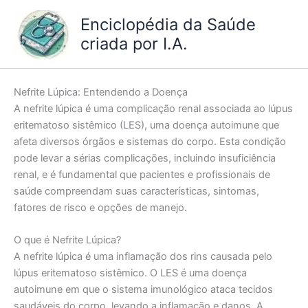
Ir
Enciclopédia da Saúde
para
criada por I.A.
o
conteúdo
Nefrite Lúpica: Entendendo a Doença
A nefrite lúpica é uma complicação renal associada ao lúpus
eritematoso sistêmico (LES), uma doença autoimune que
afeta diversos órgãos e sistemas do corpo. Esta condição
pode levar a sérias complicações, incluindo insuficiência
renal, e é fundamental que pacientes e profissionais de
saúde compreendam suas características, sintomas,
fatores de risco e opções de manejo.
O que é Nefrite Lúpica?
A nefrite lúpica é uma inflamação dos rins causada pelo
lúpus eritematoso sistêmico. O LES é uma doença
autoimune em que o sistema imunológico ataca tecidos
saudáveis do corpo, levando a inflamação e danos. A