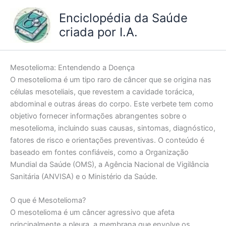
Ir
Enciclopédia da Saúde
para
criada por I.A.
o
conteúdo
Mesotelioma: Entendendo a Doença
O mesotelioma é um tipo raro de câncer que se origina nas
células mesoteliais, que revestem a cavidade torácica,
abdominal e outras áreas do corpo. Este verbete tem como
objetivo fornecer informações abrangentes sobre o
mesotelioma, incluindo suas causas, sintomas, diagnóstico,
fatores de risco e orientações preventivas. O conteúdo é
baseado em fontes confiáveis, como a Organização
Mundial da Saúde (OMS), a Agência Nacional de Vigilância
Sanitária (ANVISA) e o Ministério da Saúde.
O que é Mesotelioma?
O mesotelioma é um câncer agressivo que afeta
principalmente a pleura, a membrana que envolve os