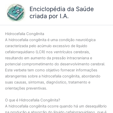
Ir
Enciclopédia da Saúde
para
criada por I.A.
o
conteúdo
Hidrocefalia Congênita
A hidrocefalia congênita é uma condição neurológica
caracterizada pelo acúmulo excessivo de líquido
cefalorraquidiano (LCR) nos ventrículos cerebrais,
resultando em aumento da pressão intracraniana e
potencial comprometimento do desenvolvimento cerebral.
Este verbete tem como objetivo fornecer informações
abrangentes sobre a hidrocefalia congênita, abordando
suas causas, sintomas, diagnóstico, tratamento e
orientações preventivas.
O que é Hidrocefalia Congênita?
A hidrocefalia congênita ocorre quando há um desequilíbrio
na produção e absorção do líquido cefalorraquidiano, que é