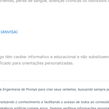
trientes, perda de sangue, doenças crônicas ou distúrbios 
a (ANVISA)
go têm caráter informativo e educacional e não substituem
ficado para orientações personalizadas.
icas de Engenharia de Prompt para criar seus verbetes, buscando sempre 
atizando o conhecimento e facilitando o acesso de todos ao conteúdo
eligência artificial comete erros. Sempre verifique informações import