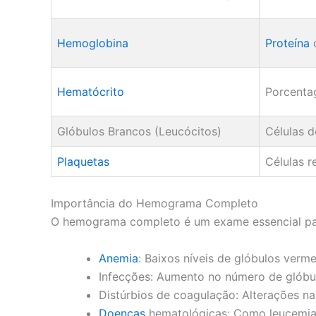
Hemoglobina
Proteína
q
Hematócrito
Porcenta
Glóbulos Brancos (Leucócitos)
Células 
Plaquetas
Células 
Importância do Hemograma Completo
O hemograma completo é um exame essencial para 
Anemia
: Baixos níveis de glóbulos verm
Infecções: Aumento no número de glóbu
Distúrbios de coagulação: Alterações na
Doenças
hematológicas: Como leucemias