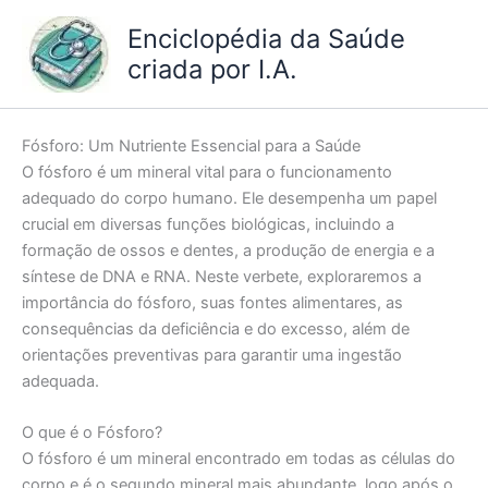
Ir
Enciclopédia da Saúde
para
criada por I.A.
o
conteúdo
Fósforo: Um Nutriente Essencial para a Saúde
O fósforo é um mineral vital para o funcionamento
adequado do corpo humano. Ele desempenha um papel
crucial em diversas funções biológicas, incluindo a
formação de ossos e dentes, a produção de energia e a
síntese de DNA e RNA. Neste verbete, exploraremos a
importância do fósforo, suas fontes alimentares, as
consequências da deficiência e do excesso, além de
orientações preventivas para garantir uma ingestão
adequada.
O que é o Fósforo?
O fósforo é um mineral encontrado em todas as células do
corpo e é o segundo mineral mais abundante, logo após o