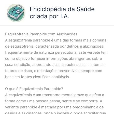
Ir
Enciclopédia da Saúde
para
criada por I.A.
o
conteúdo
Esquizofrenia Paranoide com Alucinações
A esquizofrenia paranoide é uma das formas mais comuns
de esquizofrenia, caracterizada por delírios e alucinações,
frequentemente de natureza persecutória. Este verbete tem
como objetivo fornecer informações abrangentes sobre
essa condição, abordando suas características, sintomas,
fatores de risco, e orientações preventivas, sempre com
base em fontes científicas confiáveis.
O que é Esquizofrenia Paranoide?
A esquizofrenia é um transtorno mental grave que afeta a
forma como uma pessoa pensa, sente e se comporta. A
variante paranoide é marcada por uma predominância de
delírios e alucinações, onde o indivíduo pode acreditar que