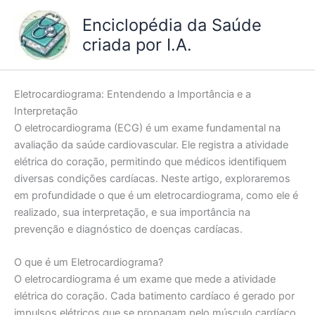
Ir
Enciclopédia da Saúde
para
criada por I.A.
o
conteúdo
Eletrocardiograma: Entendendo a Importância e a
Interpretação
O eletrocardiograma (ECG) é um exame fundamental na
avaliação da saúde cardiovascular. Ele registra a atividade
elétrica do coração, permitindo que médicos identifiquem
diversas condições cardíacas. Neste artigo, exploraremos
em profundidade o que é um eletrocardiograma, como ele é
realizado, sua interpretação, e sua importância na
prevenção e diagnóstico de doenças cardíacas.
O que é um Eletrocardiograma?
O eletrocardiograma é um exame que mede a atividade
elétrica do coração. Cada batimento cardíaco é gerado por
impulsos elétricos que se propagam pelo músculo cardíaco,