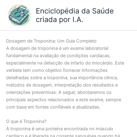
Ir
Enciclopédia da Saúde
para
criada por I.A.
o
conteúdo
Dosagem de Troponina: Um Guia Completo
A dosagem de troponina é um exame laboratorial
fundamental na avaliação de condições cardíacas,
especialmente na detecção de infarto do miocárdio. Este
verbete tem como objetivo fornecer informações
detalhadas sobre a troponina, sua importância clínica,
métodos de dosagem, interpretação dos resultados e
orientações preventivas. A seguir, abordaremos os
principais aspectos relacionados a este exame, sempre
com base em fontes confiáveis e atualizadas.
O que é Troponina?
A troponina é uma proteína encontrada no músculo
cardíaco e é liberada na corrente sanguínea quando há