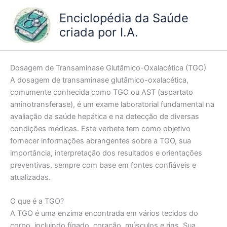
Ir
Enciclopédia da Saúde
para
criada por I.A.
o
conteúdo
Dosagem de Transaminase Glutâmico-Oxalacética (TGO)
A dosagem de transaminase glutâmico-oxalacética,
comumente conhecida como TGO ou AST (aspartato
aminotransferase), é um exame laboratorial fundamental na
avaliação da saúde hepática e na detecção de diversas
condições médicas. Este verbete tem como objetivo
fornecer informações abrangentes sobre a TGO, sua
importância, interpretação dos resultados e orientações
preventivas, sempre com base em fontes confiáveis e
atualizadas.
O que é a TGO?
A TGO é uma enzima encontrada em vários tecidos do
corpo, incluindo fígado, coração, músculos e rins. Sua