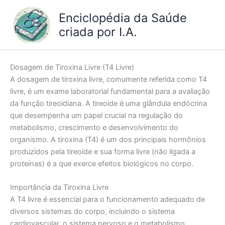
Ir
Enciclopédia da Saúde
para
criada por I.A.
o
conteúdo
Dosagem de Tiroxina Livre (T4 Livre)
A dosagem de tiroxina livre, comumente referida como T4
livre, é um exame laboratorial fundamental para a avaliação
da função tireoidiana. A tireoide é uma glândula endócrina
que desempenha um papel crucial na regulação do
metabolismo, crescimento e desenvolvimento do
organismo. A tiroxina (T4) é um dos principais hormônios
produzidos pela tireoide e sua forma livre (não ligada a
proteínas) é a que exerce efeitos biológicos no corpo.
Importância da Tiroxina Livre
A T4 livre é essencial para o funcionamento adequado de
diversos sistemas do corpo, incluindo o sistema
cardiovascular, o sistema nervoso e o metabolismo