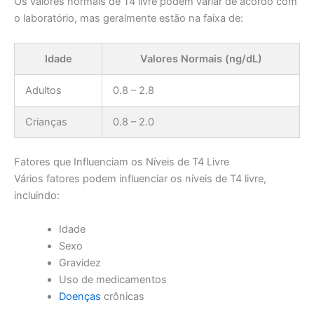
Os valores normais de T4 livre podem variar de acordo com
o laboratório, mas geralmente estão na faixa de:
Idade
Valores Normais (ng/dL)
Adultos
0.8 – 2.8
Crianças
0.8 – 2.0
Fatores que Influenciam os Níveis de T4 Livre
Vários fatores podem influenciar os níveis de T4 livre,
incluindo:
Idade
Sexo
Gravidez
Uso de medicamentos
Doenças
crônicas